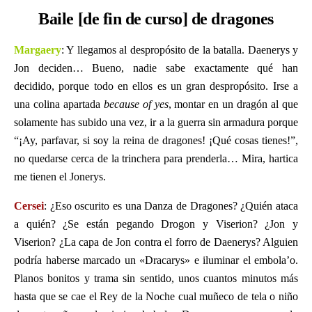
Baile [de fin de curso] de dragones
Margaery
: Y llegamos al despropósito de la batalla. Daenerys y
Jon deciden… Bueno, nadie sabe exactamente qué han
decidido, porque todo en ellos es un gran despropósito. Irse a
una colina apartada
because of yes
, montar en un dragón al que
solamente has subido una vez, ir a la guerra sin armadura porque
“¡Ay, parfavar, si soy la reina de dragones! ¡Qué cosas tienes!”,
no quedarse cerca de la trinchera para prenderla… Mira, hartica
me tienen el Jonerys.
Cersei
: ¿Eso oscurito es una Danza de Dragones? ¿Quién ataca
a quién? ¿Se están pegando Drogon y Viserion? ¿Jon y
Viserion? ¿La capa de Jon contra el forro de Daenerys? Alguien
podría haberse marcado un «Dracarys» e iluminar el embola’o.
Planos bonitos y trama sin sentido, unos cuantos minutos más
hasta que se cae el Rey de la Noche cual muñeco de tela o niño