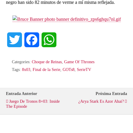
negro han sido 82 minutos de verme a mí misma reflejada.
T
F
W
w
a
h
Categories:
Choque de Reinas
,
Game Of Thrones
i
c
a
Tags:
8x03
,
Final de la Serie
,
GOTs8
,
SerieTV
t
e
t
Entrada Anterior
Próxima Entrada
t
b
s
Juego De Tronos 8×03: Inside
¿Arya Stark Es Azor Ahai?
The Episode
e
o
A
r
o
p