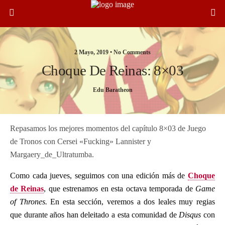
2 Mayo, 2019 •
No Comments
Choque De Reinas: 8×03
Edu Baratheon
Repasamos los mejores momentos del capítulo 8×03 de Juego
de Tronos con Cersei «Fucking» Lannister y
Margaery_de_Ultratumba.
Como cada jueves, seguimos con una edición más de
Choque
de Reinas
, que estrenamos en esta octava temporada de
Game
of Thrones.
En esta sección, veremos a dos leales muy regias
que durante años han deleitado a esta comunidad de
Disqus
con