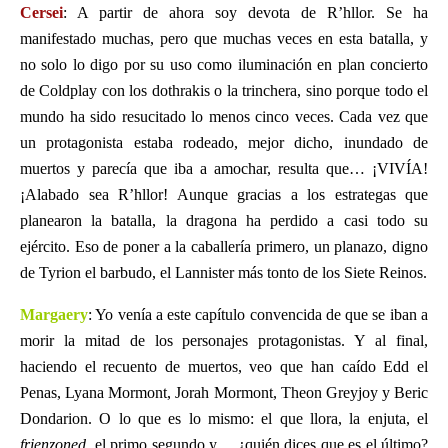
Cersei
: A partir de ahora soy devota de R’hllor. Se ha
manifestado muchas, pero que muchas veces en esta batalla, y
no solo lo digo por su uso como iluminación en plan concierto
de Coldplay con los dothrakis o la trinchera, sino porque todo el
mundo ha sido resucitado lo menos cinco veces. Cada vez que
un protagonista estaba rodeado, mejor dicho, inundado de
muertos y parecía que iba a amochar, resulta que… ¡VIVÍA!
¡Alabado sea R’hllor! Aunque gracias a los estrategas que
planearon la batalla, la dragona ha perdido a casi todo su
ejército. Eso de poner a la caballería primero, un planazo, digno
de Tyrion el barbudo, el Lannister más tonto de los Siete Reinos.
Margaery
: Yo venía a este capítulo convencida de que se iban a
morir la mitad de los personajes protagonistas. Y al final,
haciendo el recuento de muertos, veo que han caído Edd el
Penas, Lyana Mormont, Jorah Mormont, Theon Greyjoy y Beric
Dondarion. O lo que es lo mismo: el que llora, la enjuta, el
frienzoned
, el primo segundo y… ¿quién dices que es el último?