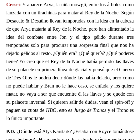
Cersei
: Y aparece Arya, la niña mowgli, entre los árboles como
lanzada con un tirachinas para matar al Rey de la Noche. Según
Desacato & Desatino llevan temporadas con la idea en la cabeza
de que Arya mataría al Rey de la Noche, pero han alimentado la
idea del combate entre Jon y el tipo gélido durante tres
temporadas solo para procurar una sorpresita final que nos ha
dejado gélidos al resto. ¿Quién era? ¿Qué quería? ¿Qué poderes
tiene? Yo creo que el Rey de la Noche había perdido las llaves
de su palacete en primera línea de glacial y pensó que el Cuervo
de Tres Ojos le podría decir dónde las había dejado, pero como
no puede hablar y Bran no le hace caso, se enfada y los quiere
matar, no vaya a ser que encuentre él las llaves y se quede con
su palacete invernal. Si quieren salir de dudas, vean el spin-off y
paguen su cuota de
HBO
, esto es
Juego de Tronos
y el Trono es
lo único importante.
P.D.
¿Dónde está Alys Karstark? ¿Estaba con Royce tomándose
unos butanos? ¿Ha muerto o se ha salvado mágicamente como