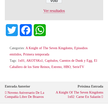
Ver resultados
T
F
W
w
a
h
Categories:
A Knight of The Seven Kingdoms
,
Episodios
i
c
a
emitidos
,
Primera temporada
Tags:
1x01
,
AKOTSKs1
,
Capítulos
,
Cuentos de Dunk y Egg
,
El
t
e
t
Caballero de los Siete Reinos
,
Estreno
,
HBO
,
SerieTV
t
b
s
Entrada Anterior
Próxima Entrada
e
o
A
A Knight Of The Seven Kingdoms
Noveno Aniversario De La
Compañía Libre De Braavos
1x02: Carne En Salazón
r
o
p