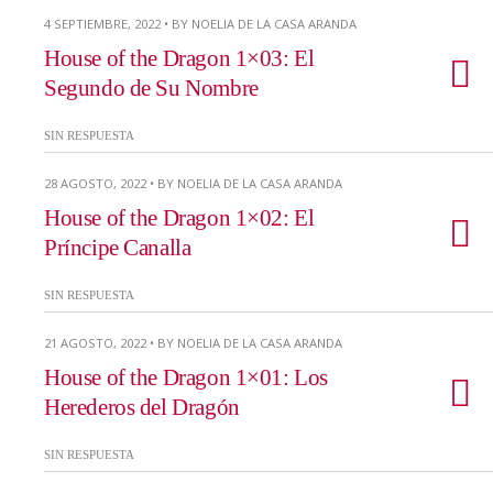
4 SEPTIEMBRE, 2022 • BY NOELIA DE LA CASA ARANDA
House of the Dragon 1×03: El
Segundo de Su Nombre
SIN RESPUESTA
28 AGOSTO, 2022 • BY NOELIA DE LA CASA ARANDA
House of the Dragon 1×02: El
Príncipe Canalla
SIN RESPUESTA
21 AGOSTO, 2022 • BY NOELIA DE LA CASA ARANDA
House of the Dragon 1×01: Los
Herederos del Dragón
SIN RESPUESTA